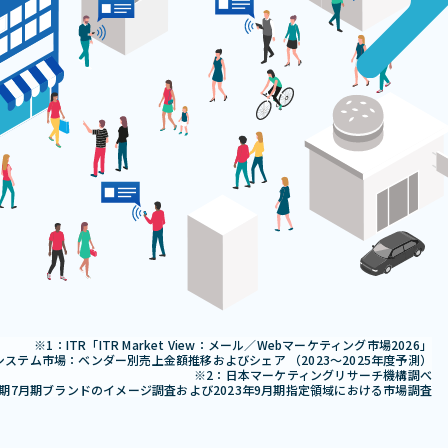
ITR「ITR Market View：メール／Webマーケティング市場2026」
システム市場：ベンダー別売上金額推移およびシェア （2023～2025年度予測）
日本マーケティングリサーチ機構調べ
月期7月期ブランドのイメージ調査および2023年9月期指定領域における市場調査