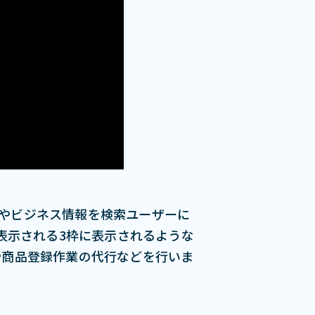
舗情報やビジネス情報を検索ユーザーに
で表⽰される3枠に表⽰されるような
業や商品登録作業の代⾏などを⾏いま