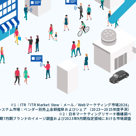
ITR「ITR Market View：メール／Webマーケティング市場2026」
システム市場：ベンダー別売上金額推移およびシェア （2023～2025年度予測）
日本マーケティングリサーチ機構調べ
月期7月期ブランドのイメージ調査および2023年9月期指定領域における市場調査