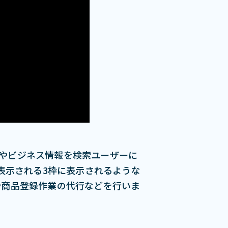
舗情報やビジネス情報を検索ユーザーに
で表⽰される3枠に表⽰されるような
業や商品登録作業の代⾏などを⾏いま