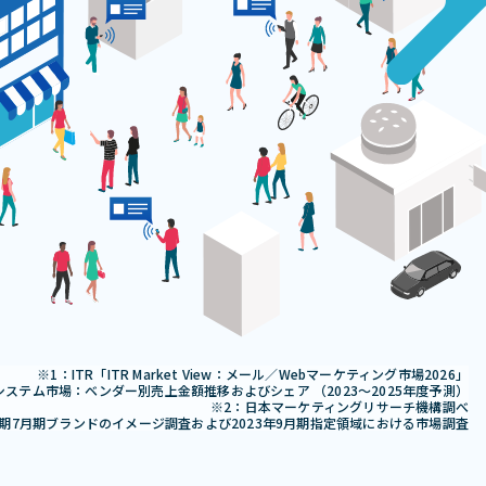
ITR「ITR Market View：メール／Webマーケティング市場2026」
システム市場：ベンダー別売上金額推移およびシェア （2023～2025年度予測）
日本マーケティングリサーチ機構調べ
月期7月期ブランドのイメージ調査および2023年9月期指定領域における市場調査