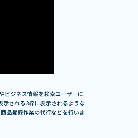
舗情報やビジネス情報を検索ユーザーに
で表⽰される3枠に表⽰されるような
業や商品登録作業の代⾏などを⾏いま