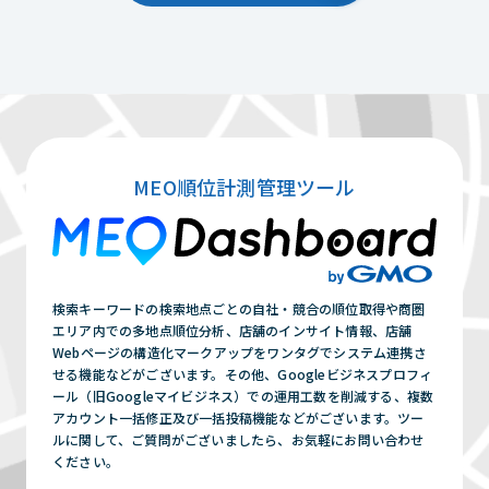
を管理したりすることができる無料ツールで
まずは相談する（無料）
す。認知度アップや集客向上に活かせるツール
となっております。
まずは相談する（無料）
MEO順位計測管理ツール
検索キーワードの検索地点ごとの自社・競合の順位取得や商圏
エリア内での多地点順位分析、店舗のインサイト情報、店舗
Webページの構造化マークアップをワンタグでシステム連携さ
せる機能などがございます。その他、Googleビジネスプロフィ
ール（旧Googleマイビジネス）での運用工数を削減する、複数
アカウント一括修正及び一括投稿機能などがございます。ツー
ルに関して、ご質問がございましたら、お気軽にお問い合わせ
ください。