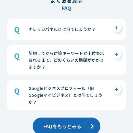
よくある質問
FAQ
ナレッジパネルとは何でしょうか？
Googleで直接検索を行った際に、左側のスペ
契約してから対策キーワードが上位表示
ースには通常のWebサイト検索結果が表示さ
されるまで、どのくらいの期間がかかり
れ、右側にはビジネスの詳細が表示されます。
ますか？
この右側の表示スペースの事を「ナレッジパネ
ル」と呼びます。
GoogleのMAPアルゴリズムや、GMBにリンク
まずは相談する（無料）
Googleビジネスプロフィール（旧
している自社のWEBページの評価、また他媒
Googleマイビジネス）とは何でしょう
体等の情報の正確性も大きく検索順位に影響
か？
してきます。
上位表示がなされる期間に関しては、選定キ
ーワードや、現在のお客様のWEB周りの
Googleが提供しているサービス(Google検索
Google評価により左右されてしまいますの
やGoogleマップなど)で、自店舗の情報（住
FAQをもっとみる
で、一概に期間は限定できません。
所、営業時間、電話番号）を表示したり、それ