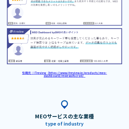
引用元：ITreview（https://www.itreview.jp/products/meo-
dashboard/reviews#scroll）
MEOサービスの主な業種
type of industry