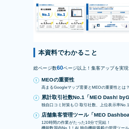
本資料でわかること
60
総ページ数
ページ以上！集客アップを実現
MEOの重要性
高まるGoogleマップ需要とMEOの重要性とは
累計取引社数No.1「MEO Dash! 
独自口コミ対策も◎ 取引社数、上位表示率No.
店舗集客管理ツール「MEO Dashboar
120時間の作業がたった10分で完結！
機能数国内No.1！AI 独自機能満載の管理ツール