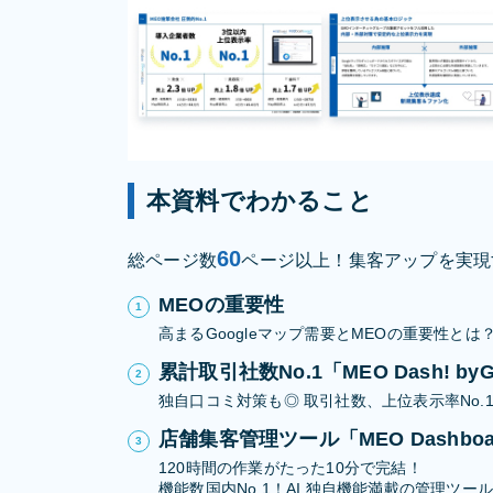
本資料でわかること
60
総ページ数
ページ以上！集客アップを実現
MEOの重要性
高まるGoogleマップ需要とMEOの重要性とは
累計取引社数No.1「MEO Dash! 
独自口コミ対策も◎ 取引社数、上位表示率No.
店舗集客管理ツール「MEO Dashboar
120時間の作業がたった10分で完結！
機能数国内No.1！AI 独自機能満載の管理ツール