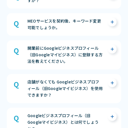
すか？
１）ご決済のご対応をお願い致します。
MEOサービスを契約後、キーワード変更
２）ご決済の確認が取れましたら、「順位チ
可能でしょうか。
ェックツールのログイン情報」を弊社からお
送りさせていただきます。
３）Googleビジネスプロフィール（旧
ご契約後のKW変更はできません。
開業前にGoogleビジネスプロフィール
Googleマイビジネス）の申請作業の為、弊社
MEO対策は、Googleからの評価の蓄積により
（旧Googleマイビジネス）に登録する方
サポートから連絡をさせていただきます。
KWが上位化される仕組みとなっています。
法を教えてください。
４）承認の確認が取れ次第、MEO施策の実施
途中でKWの変更をしてしまうと、また1から
に入らさせていただきます。
の対策が必要となり、契約期間の中での上位化
が難しくなる場合がございます。
開業日の90日前からGoogle検索やGoogleマ
まずは相談する（無料）
店舗がなくても Googleビジネスプロフ
その為、ご契約時に費用対効果の期待ができ
ップにお店を表示でき、投稿機能を使ってお客
ィール（旧Googleマイビジネス）を使用
るKWの選定をオススメしております。
様に様々な情報を届けることも可能です。
できますか？
※キーワードの追加でのご契約や、MEOサー
手順は以下です。
ビス更新時にKWの変更は可能ですので、担当
1）ビジネスリスティングを作成
にお申し付け下さい。
2）管理画面より「開業日」を追加（1年先の
可能です。
Googleビジネスプロフィール（旧
日付まで入力可）
在宅ビジネスや非店舗型ビジネスを運営され
まずは相談する（無料）
Googleマイビジネス）とは何でしょう
3）ハガキによるオーナー確認
ている場合も、Google マイビジネスはご利用