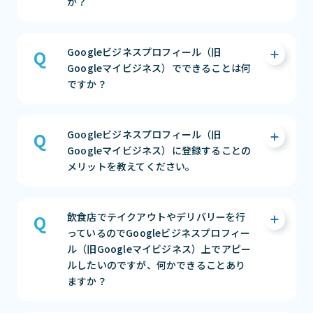
か？
いただけます。ご住所の表示または非表示に関
まずは相談する（無料）
してはご自身でご判断ください。
Googleが提供しているサービス(Google検索
まずは相談する（無料）
Googleビジネスプロフィール（旧
やGoogleマップなど)で、自店舗の情報（住
Googleマイビジネス）でできることは何
所、営業時間、電話番号）を表示したり、それ
ですか？
を管理したりすることができる無料ツールで
す。認知度アップや集客向上に活かせるツール
となっております。
Googleビジネスプロフィール（旧Googleマ
Googleビジネスプロフィール（旧
イビジネス）では、以下のことができます。
まずは相談する（無料）
Googleマイビジネス）に登録することの
メリットを教えてください。
・店舗の基本情報（住所、電話番号、営業時
間等）を掲載できる
・店舗の写真（ロゴ、外観、内装等）を掲載
Googleビジネスプロフィール（旧Googleマ
飲食店でテイクアウトやデリバリーを行
できる
イビジネス）に登録することのメリットは4つ
っているのでGoogleビジネスプロフィー
・クチコミの管理およびクチコミ返信ができ
あります。
ル（旧Googleマイビジネス）上でアピー
る
ルしたいのですが、何かできることあり
・リアルタイムの情報発信ができる（イベン
・自分の店舗の「正しい情報」を管理ができ
ますか？
ト・最新情報・特典）
る
・インサイト分析情報が閲覧できる
・ユーザーと交流ができる