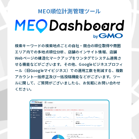
してきます。
まずは相談する（無料）
MEO順位計測管理ツール
上位表示がなされる期間に関しては、選定キ
ーワードや、現在のお客様のWEB周りの
Google評価により左右されてしまいますの
で、一概に期間は限定できません。
まずは相談する（無料）
検索キーワードの検索地点ごとの自社・競合の順位取得や商圏
エリア内での多地点順位分析、店舗のインサイト情報、店舗
Webページの構造化マークアップをワンタグでシステム連携さ
せる機能などがございます。その他、Googleビジネスプロフィ
ール（旧Googleマイビジネス）での運用工数を削減する、複数
アカウント一括修正及び一括投稿機能などがございます。ツー
ルに関して、ご質問がございましたら、お気軽にお問い合わせ
ください。