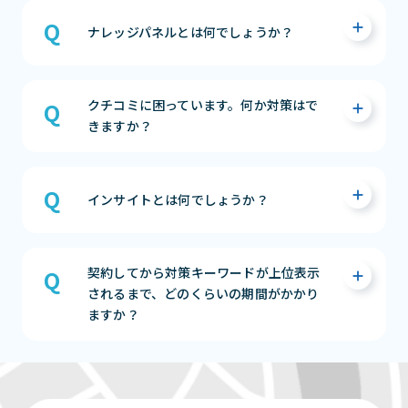
・無料のWebサイトが作成できる
・ビジネスの魅力をアピールできる
Googleビジネスプロフィールの「営業時間の
・無料で集客活動ができる
詳細」や「属性」項目にて設定いただくこと
まずは相談する（無料）
ナレッジパネルとは何でしょうか？
が可能です。
まずは相談する（無料）
Googleで直接検索を行った際に、左側のスペ
【営業時間の詳細】
クチコミに困っています。何か対策はで
ースには通常のWebサイト検索結果が表示さ
「ドライブスルー」「テイクアウト」「高齢
きますか？
れ、右側にはビジネスの詳細が表示されます。
者限定の時間」など、サービスによって営業時
この右側の表示スペースの事を「ナレッジパネ
間が分かれている場合に、それぞれで対応可
ル」と呼びます。
能な時間を設定することができる項目になり
MEO Dashboardを利用いただくことにより、
ます。
クチコミの一括返信や、テンプレートでのク
インサイトとは何でしょうか？
まずは相談する（無料）
※表示されるサービスの項目はビジネスによ
チコミ返信ができますので、対応工数を大きく
って異なります。
削減することができます。
インサイトではウェブ上でどのように検索さ
また、クチコミ分析の機能を持ち合わせてい
契約してから対策キーワードが上位表示
れたかを確認できます。
【属性】※飲食店限定
ますので、過去からの店舗の接客レベルがあが
されるまで、どのくらいの期間がかかり
Google 検索やGoogle マップが使われるか、
Googleビジネスプロフィール管理画面の「情
っているかの確認ができ、日々のPDCAでより
ますか？
検索後どのような行動を取ったかの確認をす
報」→「属性」から設定することができます。
よい店舗営業をすることが可能になります。
ることができます。
設定するとGoogleマップの上部に「テイクア
まずは相談する（無料）
ウト」「デリバリー」のアイコンが出るように
GoogleのMAPアルゴリズムや、GMBにリンク
まずは相談する（無料）
なり、アイコンを選択すると対応している店舗
している自社のWEBページの評価、また他媒
の一覧が表示されます。
体等の情報の正確性も大きく検索順位に影響