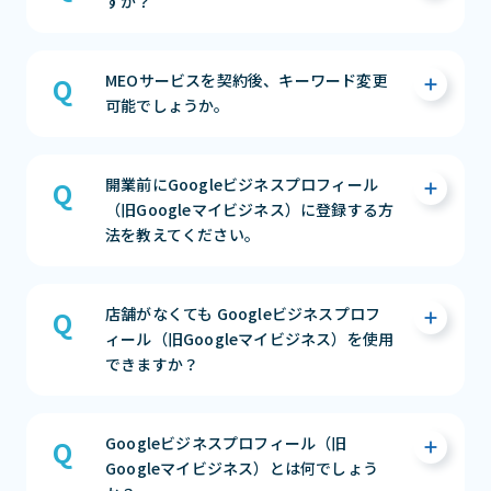
すか？
１）ご決済のご対応をお願い致します。
MEOサービスを契約後、キーワード変更
２）ご決済の確認が取れましたら、「順位チ
可能でしょうか。
ェックツールのログイン情報」を弊社からお
送りさせていただきます。
３）Googleビジネスプロフィール（旧
ご契約後のKW変更はできません。
開業前にGoogleビジネスプロフィール
Googleマイビジネス）の申請作業の為、弊社
MEO対策は、Googleからの評価の蓄積により
（旧Googleマイビジネス）に登録する方
サポートから連絡をさせていただきます。
KWが上位化される仕組みとなっています。
法を教えてください。
４）承認の確認が取れ次第、MEO施策の実施
途中でKWの変更をしてしまうと、また1から
に入らさせていただきます。
の対策が必要となり、契約期間の中での上位化
が難しくなる場合がございます。
開業日の90日前からGoogle検索やGoogleマ
まずは相談する（無料）
店舗がなくても Googleビジネスプロフ
その為、ご契約時に費用対効果の期待ができ
ップにお店を表示でき、投稿機能を使ってお客
ィール（旧Googleマイビジネス）を使用
るKWの選定をオススメしております。
様に様々な情報を届けることも可能です。
できますか？
※キーワードの追加でのご契約や、MEOサー
手順は以下です。
ビス更新時にKWの変更は可能ですので、担当
1）ビジネスリスティングを作成
にお申し付け下さい。
2）管理画面より「開業日」を追加（1年先の
可能です。
Googleビジネスプロフィール（旧
日付まで入力可）
在宅ビジネスや非店舗型ビジネスを運営され
まずは相談する（無料）
Googleマイビジネス）とは何でしょう
3）ハガキによるオーナー確認
ている場合も、Google マイビジネスはご利用