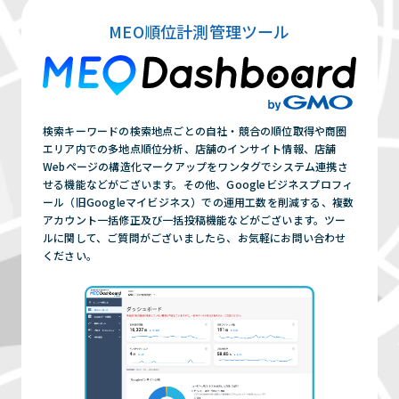
してきます。
まずは相談する（無料）
MEO順位計測管理ツール
上位表示がなされる期間に関しては、選定キ
ーワードや、現在のお客様のWEB周りの
Google評価により左右されてしまいますの
で、一概に期間は限定できません。
まずは相談する（無料）
検索キーワードの検索地点ごとの自社・競合の順位取得や商圏
エリア内での多地点順位分析、店舗のインサイト情報、店舗
Webページの構造化マークアップをワンタグでシステム連携さ
せる機能などがございます。その他、Googleビジネスプロフィ
ール（旧Googleマイビジネス）での運用工数を削減する、複数
アカウント一括修正及び一括投稿機能などがございます。ツー
ルに関して、ご質問がございましたら、お気軽にお問い合わせ
ください。