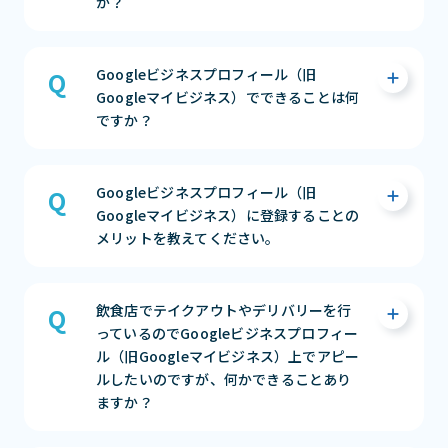
か？
いただけます。ご住所の表示または非表示に関
まずは相談する（無料）
してはご自身でご判断ください。
Googleが提供しているサービス(Google検索
まずは相談する（無料）
Googleビジネスプロフィール（旧
やGoogleマップなど)で、自店舗の情報（住
Googleマイビジネス）でできることは何
所、営業時間、電話番号）を表示したり、それ
ですか？
を管理したりすることができる無料ツールで
す。認知度アップや集客向上に活かせるツール
となっております。
Googleビジネスプロフィール（旧Googleマ
Googleビジネスプロフィール（旧
イビジネス）では、以下のことができます。
まずは相談する（無料）
Googleマイビジネス）に登録することの
メリットを教えてください。
・店舗の基本情報（住所、電話番号、営業時
間等）を掲載できる
・店舗の写真（ロゴ、外観、内装等）を掲載
Googleビジネスプロフィール（旧Googleマ
飲食店でテイクアウトやデリバリーを行
できる
イビジネス）に登録することのメリットは4つ
っているのでGoogleビジネスプロフィー
・クチコミの管理およびクチコミ返信ができ
あります。
ル（旧Googleマイビジネス）上でアピー
る
ルしたいのですが、何かできることあり
・リアルタイムの情報発信ができる（イベン
・自分の店舗の「正しい情報」を管理ができ
ますか？
ト・最新情報・特典）
る
・インサイト分析情報が閲覧できる
・ユーザーと交流ができる