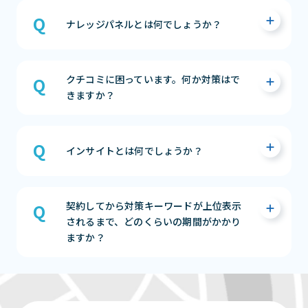
・無料のWebサイトが作成できる
・ビジネスの魅力をアピールできる
Googleビジネスプロフィールの「営業時間の
・無料で集客活動ができる
詳細」や「属性」項目にて設定いただくこと
まずは相談する（無料）
ナレッジパネルとは何でしょうか？
が可能です。
まずは相談する（無料）
Googleで直接検索を行った際に、左側のスペ
【営業時間の詳細】
クチコミに困っています。何か対策はで
ースには通常のWebサイト検索結果が表示さ
「ドライブスルー」「テイクアウト」「高齢
きますか？
れ、右側にはビジネスの詳細が表示されます。
者限定の時間」など、サービスによって営業時
この右側の表示スペースの事を「ナレッジパネ
間が分かれている場合に、それぞれで対応可
ル」と呼びます。
能な時間を設定することができる項目になり
MEO Dashboardを利用いただくことにより、
ます。
クチコミの一括返信や、テンプレートでのク
インサイトとは何でしょうか？
まずは相談する（無料）
※表示されるサービスの項目はビジネスによ
チコミ返信ができますので、対応工数を大きく
って異なります。
削減することができます。
インサイトではウェブ上でどのように検索さ
また、クチコミ分析の機能を持ち合わせてい
契約してから対策キーワードが上位表示
れたかを確認できます。
【属性】※飲食店限定
ますので、過去からの店舗の接客レベルがあが
されるまで、どのくらいの期間がかかり
Google 検索やGoogle マップが使われるか、
Googleビジネスプロフィール管理画面の「情
っているかの確認ができ、日々のPDCAでより
ますか？
検索後どのような行動を取ったかの確認をす
報」→「属性」から設定することができます。
よい店舗営業をすることが可能になります。
ることができます。
設定するとGoogleマップの上部に「テイクア
まずは相談する（無料）
ウト」「デリバリー」のアイコンが出るように
GoogleのMAPアルゴリズムや、GMBにリンク
まずは相談する（無料）
なり、アイコンを選択すると対応している店舗
している自社のWEBページの評価、また他媒
の一覧が表示されます。
体等の情報の正確性も大きく検索順位に影響