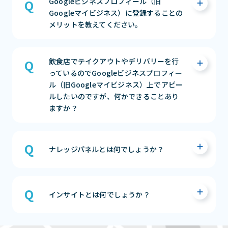
Googleビジネスプロフィール（旧
イビジネス）では、以下のことができます。
まずは相談する（無料）
Googleマイビジネス）に登録することの
メリットを教えてください。
・店舗の基本情報（住所、電話番号、営業時
間等）を掲載できる
・店舗の写真（ロゴ、外観、内装等）を掲載
Googleビジネスプロフィール（旧Googleマ
飲食店でテイクアウトやデリバリーを行
できる
イビジネス）に登録することのメリットは4つ
っているのでGoogleビジネスプロフィー
・クチコミの管理およびクチコミ返信ができ
あります。
ル（旧Googleマイビジネス）上でアピー
る
ルしたいのですが、何かできることあり
・リアルタイムの情報発信ができる（イベン
・自分の店舗の「正しい情報」を管理ができ
ますか？
ト・最新情報・特典）
る
・インサイト分析情報が閲覧できる
・ユーザーと交流ができる
・無料のWebサイトが作成できる
・ビジネスの魅力をアピールできる
Googleビジネスプロフィールの「営業時間の
・無料で集客活動ができる
詳細」や「属性」項目にて設定いただくこと
まずは相談する（無料）
ナレッジパネルとは何でしょうか？
が可能です。
まずは相談する（無料）
Googleで直接検索を行った際に、左側のスペ
【営業時間の詳細】
ースには通常のWebサイト検索結果が表示さ
「ドライブスルー」「テイクアウト」「高齢
インサイトとは何でしょうか？
れ、右側にはビジネスの詳細が表示されます。
者限定の時間」など、サービスによって営業時
この右側の表示スペースの事を「ナレッジパネ
間が分かれている場合に、それぞれで対応可
インサイトではウェブ上でどのように検索さ
ル」と呼びます。