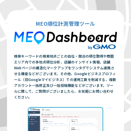
能な時間を設定することができる項目になり
れたかを確認できます。
ます。
まずは相談する（無料）
Google 検索やGoogle マップが使われるか、
※表示されるサービスの項目はビジネスによ
検索後どのような行動を取ったかの確認をす
って異なります。
MEO順位計測管理ツール
ることができます。
【属性】※飲食店限定
まずは相談する（無料）
Googleビジネスプロフィール管理画面の「情
報」→「属性」から設定することができます。
設定するとGoogleマップの上部に「テイクア
検索キーワードの検索地点ごとの自社・競合の順位取得や商圏
ウト」「デリバリー」のアイコンが出るように
エリア内での多地点順位分析、店舗のインサイト情報、店舗
なり、アイコンを選択すると対応している店舗
Webページの構造化マークアップをワンタグでシステム連携さ
せる機能などがございます。その他、Googleビジネスプロフィ
の一覧が表示されます。
ール（旧Googleマイビジネス）での運用工数を削減する、複数
まずは相談する（無料）
アカウント一括修正及び一括投稿機能などがございます。ツー
ルに関して、ご質問がございましたら、お気軽にお問い合わせ
ください。