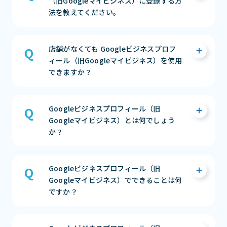
（旧Googleマイビジネス）に登録する方
法を教えてください。
開業日の90日前からGoogle検索やGoogleマ
店舗がなくても Googleビジネスプロフ
ップにお店を表示でき、投稿機能を使ってお客
ィール（旧Googleマイビジネス）を使用
様に様々な情報を届けることも可能です。
できますか？
手順は以下です。
1）ビジネスリスティングを作成
2）管理画面より「開業日」を追加（1年先の
可能です。
Googleビジネスプロフィール（旧
日付まで入力可）
在宅ビジネスや非店舗型ビジネスを運営され
Googleマイビジネス）とは何でしょう
3）ハガキによるオーナー確認
ている場合も、Google マイビジネスはご利用
か？
いただけます。ご住所の表示または非表示に関
まずは相談する（無料）
してはご自身でご判断ください。
Googleが提供しているサービス(Google検索
まずは相談する（無料）
Googleビジネスプロフィール（旧
やGoogleマップなど)で、自店舗の情報（住
Googleマイビジネス）でできることは何
所、営業時間、電話番号）を表示したり、それ
ですか？
を管理したりすることができる無料ツールで
す。認知度アップや集客向上に活かせるツール
となっております。
Googleビジネスプロフィール（旧Googleマ