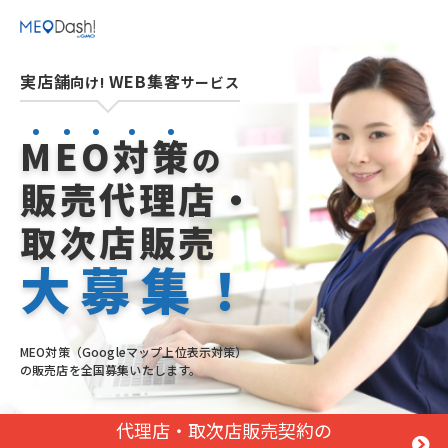
実店舗
WEB集客
向け!
サービス
M
E
O
対
策
の
販売代理店・
取次店販売
大募集！
MEO対策（Googleマップ上位表示対策）
の販売店を全国募集いたします。
代理店・取次店販売契約の