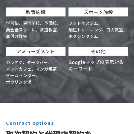
教育施設
スポーツ施設
学習塾
専門学校
予備校
フットネスジム
英会話スクール
茶道教室
加圧トレーニング
ヨガ教室
着付け教室
ボクシングジム
アミューズメント
その他
Googleマップの表示対象
カラオケ
ダーツバー
キーワード
ネットカフェ
マンガ喫茶
ゲームセンター
ボウリング場
Contract Options
取次契約と代理店契約を