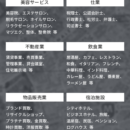
美容サービス
仕業
美容院
エステサロン
税理士
公認会計士
脱毛サロン
ネイルサロン
行政書士
社労士
弁護士
リラクゼーションサロン
司法書士
等
マツエク
整体
整骨院
等
不動産業
飲食業
賃貸事業
売買事業
居酒屋
カフェ
レストラン
管理事業
貸会議室
和食
イタリアン
フレンチ
住宅展示場
等
中華料理
インド料理
カレー屋
うどん屋
蕎麦屋
ラーメン屋
等
物品販売業
宿泊施設
ブランド買取
シティホテル
リサイクルショップ
ビジネスホテル
旅館
プラチナ買取
金買取
温泉宿
民宿
ペンション
時計買取
洋服買取
等
ログハウス
等