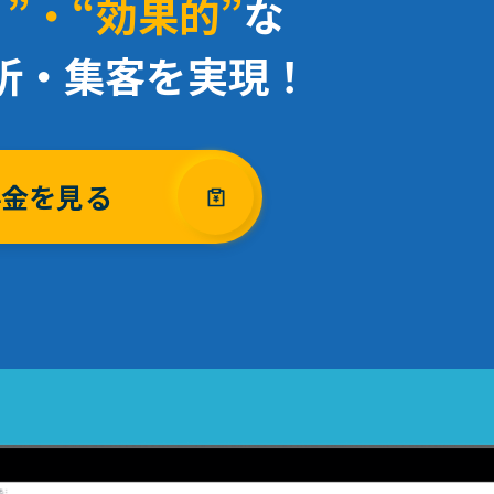
”・“効果的”
な
析・集客を実現！
料金を見る