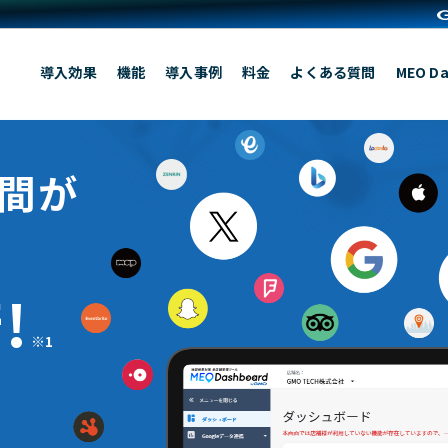
導入効果
機能
導入事例
料金
よくある質問
MEO Da
時間が
!
!
※1