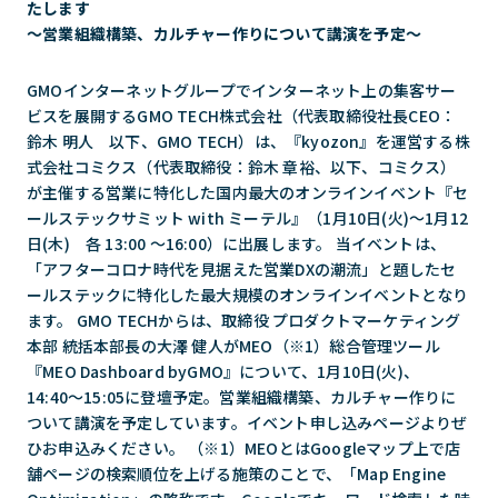
たします
～営業組織構築、カルチャー作りについて講演を予定～
GMOインターネットグループでインターネット上の集客サー
ビスを展開するGMO TECH株式会社（代表取締役社長CEO：
鈴木 明人 以下、GMO TECH）は、『kyozon』を運営する株
式会社コミクス（代表取締役：鈴⽊ 章裕、以下、コミクス）
が主催する営業に特化した国内最大のオンラインイベント『セ
ールステックサミット with ミーテル』（1月10日(火)～1月12
日(木) 各 13:00 ～16:00）に出展します。 当イベントは、
「アフターコロナ時代を見据えた営業DXの潮流」と題したセ
ールステックに特化した最大規模のオンラインイベントとなり
ます。 GMO TECHからは、取締役 プロダクトマーケティング
本部 統括本部長の大澤 健人がMEO（※1）総合管理ツール
『MEO Dashboard byGMO』について、1月10日(火)、
14:40〜15:05に登壇予定。営業組織構築、カルチャー作りに
ついて講演を予定しています。イベント申し込みページよりぜ
ひお申込みください。 （※1）MEOとはGoogleマップ上で店
舗ページの検索順位を上げる施策のことで、「Map Engine