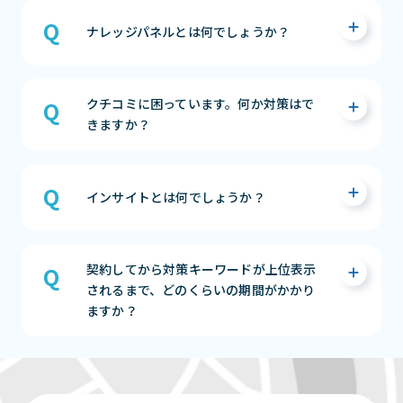
・無料のWebサイトが作成できる
・ビジネスの魅力をアピールできる
Googleビジネスプロフィールの「営業時間の
・無料で集客活動ができる
詳細」や「属性」項目にて設定いただくこと
まずは相談する（無料）
ナレッジパネルとは何でしょうか？
が可能です。
まずは相談する（無料）
Googleで直接検索を行った際に、左側のスペ
【営業時間の詳細】
クチコミに困っています。何か対策はで
ースには通常のWebサイト検索結果が表示さ
「ドライブスルー」「テイクアウト」「高齢
きますか？
れ、右側にはビジネスの詳細が表示されます。
者限定の時間」など、サービスによって営業時
この右側の表示スペースの事を「ナレッジパネ
間が分かれている場合に、それぞれで対応可
ル」と呼びます。
能な時間を設定することができる項目になり
MEO Dashboardを利用いただくことにより、
ます。
クチコミの一括返信や、テンプレートでのク
インサイトとは何でしょうか？
まずは相談する（無料）
※表示されるサービスの項目はビジネスによ
チコミ返信ができますので、対応工数を大きく
って異なります。
削減することができます。
インサイトではウェブ上でどのように検索さ
また、クチコミ分析の機能を持ち合わせてい
契約してから対策キーワードが上位表示
れたかを確認できます。
【属性】※飲食店限定
ますので、過去からの店舗の接客レベルがあが
されるまで、どのくらいの期間がかかり
Google 検索やGoogle マップが使われるか、
Googleビジネスプロフィール管理画面の「情
っているかの確認ができ、日々のPDCAでより
ますか？
検索後どのような行動を取ったかの確認をす
報」→「属性」から設定することができます。
よい店舗営業をすることが可能になります。
ることができます。
設定するとGoogleマップの上部に「テイクア
まずは相談する（無料）
ウト」「デリバリー」のアイコンが出るように
GoogleのMAPアルゴリズムや、GMBにリンク
まずは相談する（無料）
なり、アイコンを選択すると対応している店舗
している自社のWEBページの評価、また他媒
の一覧が表示されます。
体等の情報の正確性も大きく検索順位に影響