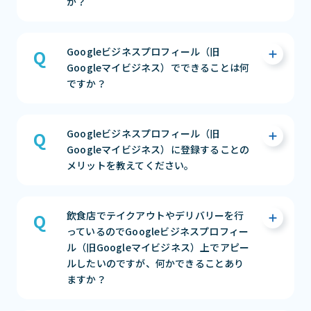
か？
いただけます。ご住所の表示または非表示に関
まずは相談する（無料）
してはご自身でご判断ください。
Googleが提供しているサービス(Google検索
まずは相談する（無料）
Googleビジネスプロフィール（旧
やGoogleマップなど)で、自店舗の情報（住
Googleマイビジネス）でできることは何
所、営業時間、電話番号）を表示したり、それ
ですか？
を管理したりすることができる無料ツールで
す。認知度アップや集客向上に活かせるツール
となっております。
Googleビジネスプロフィール（旧Googleマ
Googleビジネスプロフィール（旧
イビジネス）では、以下のことができます。
まずは相談する（無料）
Googleマイビジネス）に登録することの
メリットを教えてください。
・店舗の基本情報（住所、電話番号、営業時
間等）を掲載できる
・店舗の写真（ロゴ、外観、内装等）を掲載
Googleビジネスプロフィール（旧Googleマ
飲食店でテイクアウトやデリバリーを行
できる
イビジネス）に登録することのメリットは4つ
っているのでGoogleビジネスプロフィー
・クチコミの管理およびクチコミ返信ができ
あります。
ル（旧Googleマイビジネス）上でアピー
る
ルしたいのですが、何かできることあり
・リアルタイムの情報発信ができる（イベン
・自分の店舗の「正しい情報」を管理ができ
ますか？
ト・最新情報・特典）
る
・インサイト分析情報が閲覧できる
・ユーザーと交流ができる