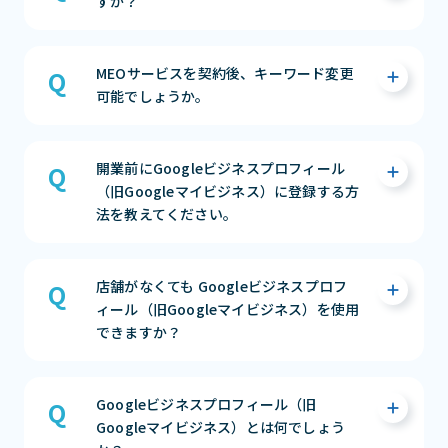
すか？
１）ご決済のご対応をお願い致します。
MEOサービスを契約後、キーワード変更
２）ご決済の確認が取れましたら、「順位チ
可能でしょうか。
ェックツールのログイン情報」を弊社からお
送りさせていただきます。
３）Googleビジネスプロフィール（旧
ご契約後のKW変更はできません。
開業前にGoogleビジネスプロフィール
Googleマイビジネス）の申請作業の為、弊社
MEO対策は、Googleからの評価の蓄積により
（旧Googleマイビジネス）に登録する方
サポートから連絡をさせていただきます。
KWが上位化される仕組みとなっています。
法を教えてください。
４）承認の確認が取れ次第、MEO施策の実施
途中でKWの変更をしてしまうと、また1から
に入らさせていただきます。
の対策が必要となり、契約期間の中での上位化
が難しくなる場合がございます。
開業日の90日前からGoogle検索やGoogleマ
まずは相談する（無料）
店舗がなくても Googleビジネスプロフ
その為、ご契約時に費用対効果の期待ができ
ップにお店を表示でき、投稿機能を使ってお客
ィール（旧Googleマイビジネス）を使用
るKWの選定をオススメしております。
様に様々な情報を届けることも可能です。
できますか？
※キーワードの追加でのご契約や、MEOサー
手順は以下です。
ビス更新時にKWの変更は可能ですので、担当
1）ビジネスリスティングを作成
にお申し付け下さい。
2）管理画面より「開業日」を追加（1年先の
可能です。
Googleビジネスプロフィール（旧
日付まで入力可）
在宅ビジネスや非店舗型ビジネスを運営され
まずは相談する（無料）
Googleマイビジネス）とは何でしょう
3）ハガキによるオーナー確認
ている場合も、Google マイビジネスはご利用