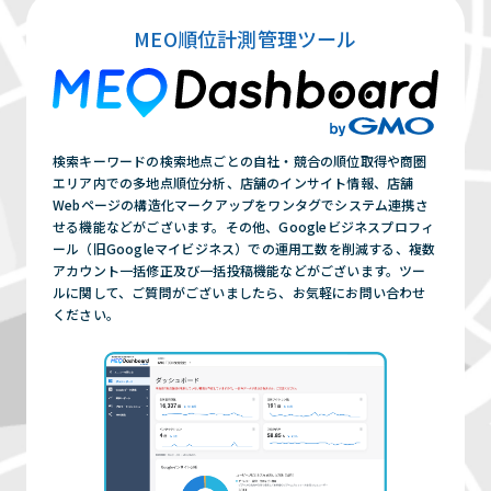
してきます。
まずは相談する（無料）
MEO順位計測管理ツール
上位表示がなされる期間に関しては、選定キ
ーワードや、現在のお客様のWEB周りの
Google評価により左右されてしまいますの
で、一概に期間は限定できません。
まずは相談する（無料）
検索キーワードの検索地点ごとの自社・競合の順位取得や商圏
エリア内での多地点順位分析、店舗のインサイト情報、店舗
Webページの構造化マークアップをワンタグでシステム連携さ
せる機能などがございます。その他、Googleビジネスプロフィ
ール（旧Googleマイビジネス）での運用工数を削減する、複数
アカウント一括修正及び一括投稿機能などがございます。ツー
ルに関して、ご質問がございましたら、お気軽にお問い合わせ
ください。