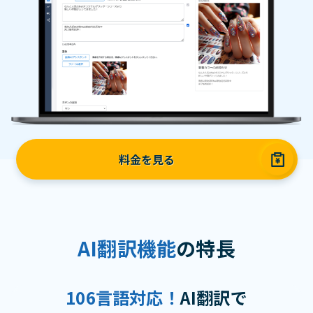
料金を見る
AI翻訳機能
の特長
106言語対応！
AI翻訳で