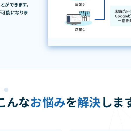
とができます。
が可能になりま
こんな
お悩み
を
解決
しま