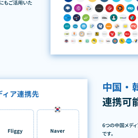
にもご活用いた
中国・
連携可
6つの中国メデ
です。