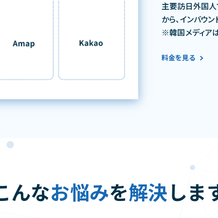
主要訪日外国人
から、インバウン
※韓国メディア
料金を見る
こんな
お悩み
を
解決
しま