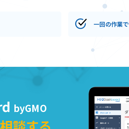
一回の作業で
rd
byGMO
相談する